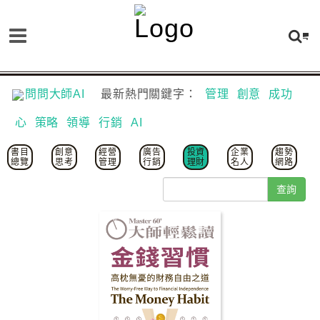
問問大師AI
最新熱門關鍵字：
管理
創意
成功
心
策略
領導
行銷
AI
書目
創意
經營
廣告
投資
企業
趨勢
總覽
思考
管理
行銷
理財
名人
網路
查詢