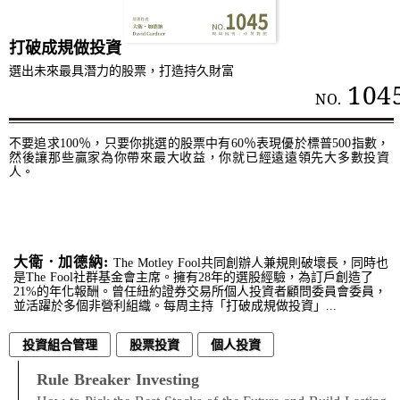
打破成規做投資
選出未來最具潛力的股票，打造持久財富
104
NO.
不要追求100％，只要你挑選的股票中有60％表現優於標普500指數，
然後讓那些贏家為你帶來最大收益，你就已經遠遠領先大多數投資
人。
大衛．加德納:
The Motley Fool共同創辦人兼規則破壞長，同時也
是The Fool社群基金會主席。擁有28年的選股經驗，為訂戶創造了
21%的年化報酬。曾任紐約證券交易所個人投資者顧問委員會委員，
並活躍於多個非營利組織。每周主持「打破成規做投資」...
投資組合管理
股票投資
個人投資
Rule Breaker Investing