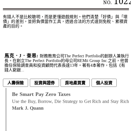
102
NO.
有錢人不是比較聰明，而是更懂遊戲規則。他們清楚「好債」與「壞
債」的差別，並把負債當作工具，透過合法的方式達到免稅、累積資
產的目的。
馬克．J．奎恩:
財務教育公司The Perfect Portfolio的創辦人兼執行
長。在創立The Perfect Portfolio的母公司REMii Group Inc.之前，他曾
擔任保險調查員和投資顧問代表長達13年。著有4本著作，包括《有
錢人窮銀...
人壽保險
投資與證券
房地產買賣
個人投資
個人稅務
個人資金管理
Be Smart Pay Zero Taxes
Use the Buy, Borrow, Die Strategy to Get Rich and Stay Rich
Mark J. Quann