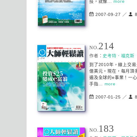
技，就像...
more
2007-09-27 ／
8
214
NO.
作者：
史考特．福克斯
到了2010年，線上交易
億美元。現在，每月頂
遍及全球的e事業！一
手指...
more
2007-01-25 ／
8
183
NO.