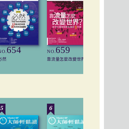
654
659
621
NO.
NO.
NO.
必然
靠流量怎麼改變世界？
世界是平的
5
6
7