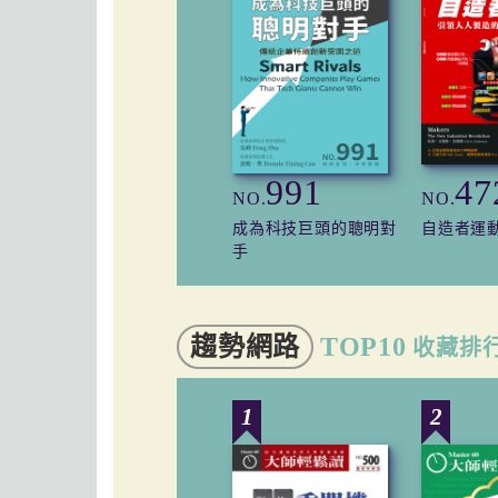
991
47
NO.
NO.
成為科技巨頭的聰明對
自造者運
手
趨勢網路
TOP10
收藏排
1
2