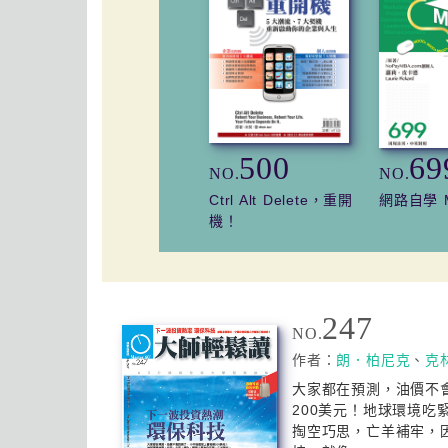
500
69
NO.
NO.
Ctrl Alt Delete，重開
網路自學 
機！
247
NO.
作者：
朗．柏尼克
、
克
大家都在預測，油價不
200美元！地球環境吃
掏空巧思，亡羊補牢，