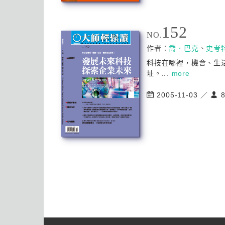
152
NO.
作者：
喬．巴克
、
史考
科技在哪裡，機會、生
址。...
more
2005-11-03 ／
8