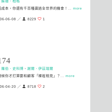
：
蘇珊．柏格
低成本，你還有千百種贏過全世界的機會！...
more
06-06-08 ／
8229
1
174
：
羅伯．史科博
、
謝爾．伊茲瑞爾
時候你才打算要和顧客「裸裎相見」？...
more
06-04-20 ／
8718
2