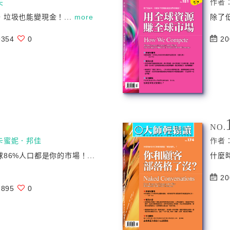
夫
作者
垃圾也能變現金！...
more
除了
354
0
20
NO.
卡蜜妮．邦佳
作者
86%人口都是你的市場！...
什麼
20
895
0