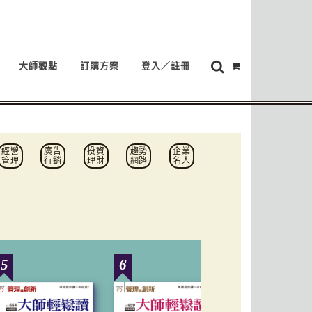
大師觀點
訂購方案
登入／註冊
經營
廣告
投資
趨勢
企業
管理
行銷
理財
網路
名人
5
6
7