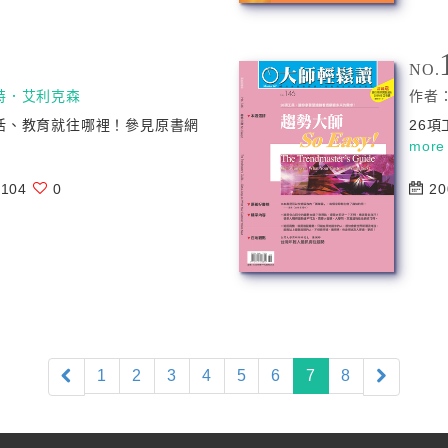
NO.
特．艾利克森
作者
活、教育就往哪裡！參見原書網
26
more
104
0
20
(current)
1
2
3
4
5
6
7
8