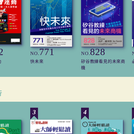
2
771
828
NO.
NO.
動
快未來
矽谷教練看見的未來商
機
行
3
4