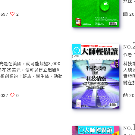
地球、
697
2
20
NO.
作者
光是在美國，就可能超過3,000
科技
多花25美元，便可以建立起觸角
人總
心想創業的上班族、學生族，動動
實證
鍵在於
037
0
20
NO.