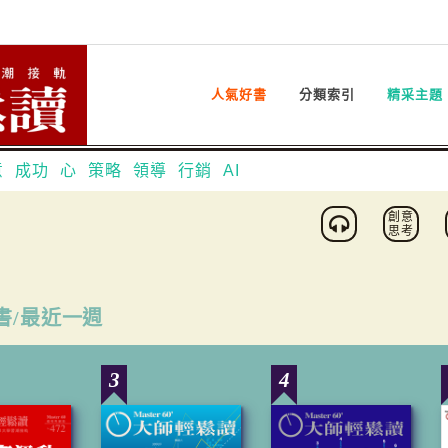
人氣好書
分類索引
精采主題
意
成功
心
策略
領導
行銷
AI
創意
思考
書/最近一週
3
4