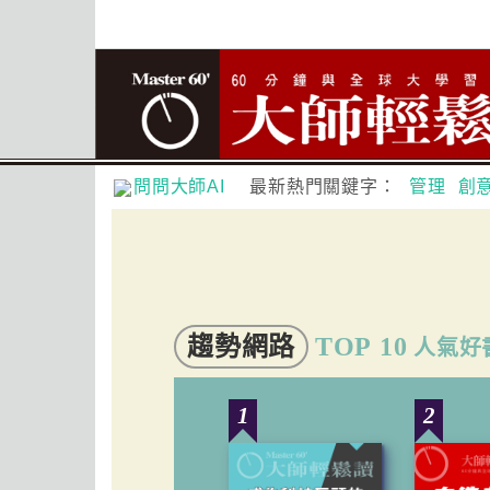
問問大師AI
最新熱門關鍵字：
管理
創
趨勢網路
TOP 10
人氣好
1
2