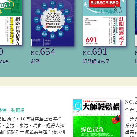
9
654
691
NO.
NO.
MBA
必然
訂閱經濟來了
NO.
林特．魏爾德
作者
會回頭了，10年後甚至上看每桶
「營
緊，空污、水污、暖化，逼得人類
業的
因而造就新一波產業興起：環保科
出無