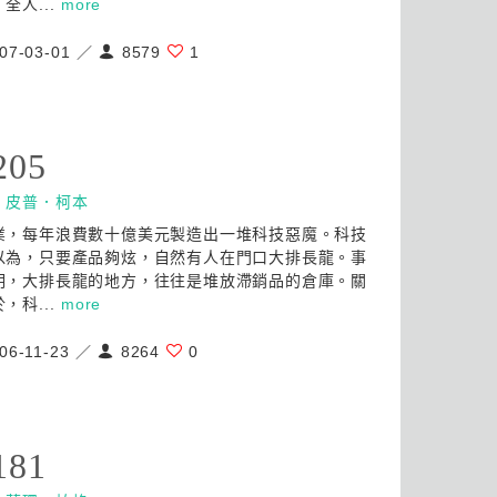
全人...
more
07-03-01 ／
8579
1
205
：
皮普．柯本
業，每年浪費數十億美元製造出一堆科技惡魔。科技
以為，只要產品夠炫，自然有人在門口大排長龍。事
明，大排長龍的地方，往往是堆放滯銷品的倉庫。關
，科...
more
06-11-23 ／
8264
0
181