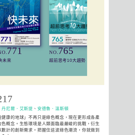
771
765
659
NO.
NO.
NO.
快未來
超前思考10大趨勢
靠流量怎麼改變
217
：
丹尼爾．艾斯提
、
安德魯．溫斯頓
造健康的地球」不再只是綠色概念，現在更形成各產
金色概念。生態環境是人類面臨最嚴峻的挑戰，衍生
以數計的創新需求。把握住這波綠色潮流，你就做到