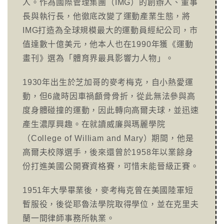
人。作為國際管理集團（IMG）的創辦人、董事
長與執行長，他徹底改變了運動產業生態，將
IMG打造為全球規模最大的運動員經紀公司，市
值達數十億美元，他本人也在1990年獲《運動
畫刊》選為「體育界最具影響力人物」。
1930年出生於芝加哥的麥考梅克，自小熱愛運
動，但6歲時因車禍顱骨骨折，從此無法參與高
度身體碰撞的運動，因此轉向高爾夫球，並迅速
產生濃厚興趣。在就讀威廉與瑪麗學院
（College of William and Mary）期間，他是
高爾夫校隊選手，後來還曾於1958年以業餘身
份打進美國公開賽資格賽，可惜未能晉級正賽。
1951年大學畢業後，麥考梅克曾在美國陸軍短
暫服役，後從耶魯法學院取得學位，並在克里夫
蘭一間律師事務所執業。