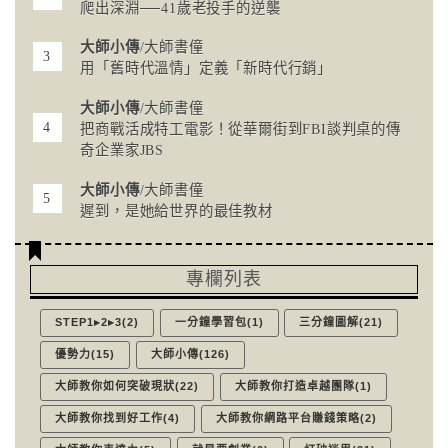
爬出深淵──41歲老投手的逆襲
大師小傳
/大師書僮
用「舊時代溫情」定義「新時代行銷」
大師小傳
/大師書僮
把商戰活成特工電影！從華爾街到FBI談判桌的傳
奇企業家JBS
大師小傳
/大師書僮
遲到，是她給世界的最佳教材
專欄列表
STEP1▸2▸3(2)
一分鐘學習包(1)
三分鐘圖解(21)
優勢力(15)
大師小傳(126)
大師教你如何突破現狀(22)
大師教你打造卓越團隊(1)
大師教你找到好工作(4)
大師教你網路平台賺錢策略(2)