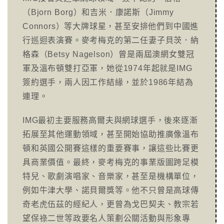
（Bjorn Borg）和吉米．康諾斯（Jimmy
Connors）等大牌球星，甚至安排他們到中國進
行巡迴表演賽。麥考梅克的第二任妻子貝茨．納
格森（Betsy Nagelson）曾是兩屆澳網女雙冠
軍及溫布頓雙打亞軍，她從1974年起就是IMG
簽約選手，兩人因工作結緣，並於1986年結為
連理。
IMG最初主要服務高爾夫與網球選手，後來逐漸
拓展至其他運動領域，甚至開始協助推廣像溫布
頓和英國公開賽這樣的重要賽事，讓這些比賽更
具商業價值。最終，麥考梅克的事業版圖跨足模
特兒、歌劇演唱家、音樂家，甚至是機構單位，
例如牛津大學、諾貝爾獎等。他不只曾是高球傳
奇老虎伍茲的經紀人，更曾為戈巴契夫、教宗若
望保祿二世等政要名人策劃公關活動與形象專