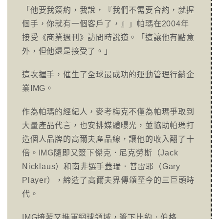
「他要我簽約，我說，『我們不需要合約，就握
個手，你就有一個客戶了，』」帕瑪在2004年
接受《商業週刊》訪問時說道。「這讓他有點意
外，但他還是接受了。」
這次握手，催生了全球最成功的運動管理行銷企
業IMG。
作為帕瑪的經紀人，麥考梅克不僅為帕瑪爭取到
大量產品代言，也安排媒體曝光，並協助帕瑪打
造個人品牌的高爾夫產品線，讓他的收入翻了十
倍。IMG隨即又簽下傑克．尼克勞斯（Jack
Nicklaus）和南非選手蓋瑞．普雷耶（Gary
Player），締造了高爾夫界傳頌至今的三巨頭時
代。
IMG接著又進軍網球領域，簽下比約．伯格