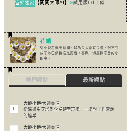
【問問大師AI】
➤
試用版6/1上線
官網獨家
花編
從小愛看娛樂新聞，以為長大會有長進，想不到
成了歐巴桑後還是愛看。喜歡一切無關宏旨的小
故事。
熱門觀點
最新觀點
大師小傳
/大師書僮
從學術象牙塔到企業轉型現場：一場對工作意義
的追尋
大師小傳
/大師書僮