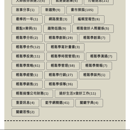
大師教你表達力(5)
就是要創業(6)
打破迷思(21)
故事分享(1)
新趨勢(9)
書市掃描(105)
最棒的一年(1)
網路搜查(3)
編輯室報告(6)
觀點X案例(5)
趨勢話題(9)
輕鬆做好人際關係(5)
輕鬆學分析(2)
輕鬆學創新(29)
輕鬆學創業(7)
輕鬆學合作(12)
輕鬆學寫計畫書(3)
輕鬆學投資(11)
輕鬆學時間管理(8)
輕鬆學溝通(7)
輕鬆學策略(61)
輕鬆學管理(58)
輕鬆學簡報(7)
輕鬆學經營(1)
輕鬆學行銷(27)
輕鬆學談判(1)
輕鬆學銷售(2)
輕鬆學領導(35)
輕鬆搞懂公司財務(1)
過好生活X做好工作(11)
重要訊息(4)
鉅亨網精選(41)
關鍵字典(4)
關鍵思惟(2)