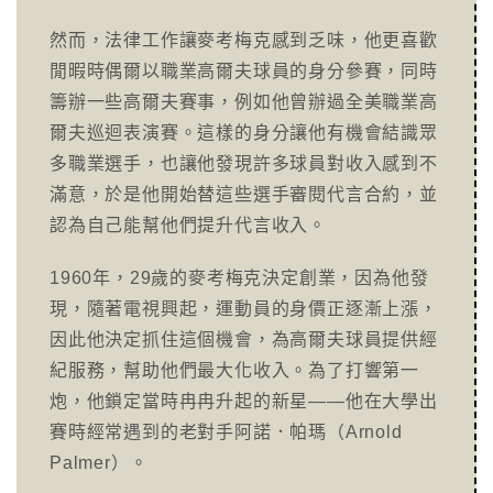
然而，法律工作讓麥考梅克感到乏味，他更喜歡
閒暇時偶爾以職業高爾夫球員的身分參賽，同時
籌辦一些高爾夫賽事，例如他曾辦過全美職業高
爾夫巡迴表演賽。這樣的身分讓他有機會結識眾
多職業選手，也讓他發現許多球員對收入感到不
滿意，於是他開始替這些選手審閱代言合約，並
認為自己能幫他們提升代言收入。
1960年，29歲的麥考梅克決定創業，因為他發
現，隨著電視興起，運動員的身價正逐漸上漲，
因此他決定抓住這個機會，為高爾夫球員提供經
紀服務，幫助他們最大化收入。為了打響第一
炮，他鎖定當時冉冉升起的新星——他在大學出
賽時經常遇到的老對手阿諾．帕瑪（Arnold
Palmer）。