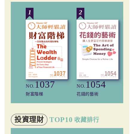
1
2
3
1037
1054
NO.
NO.
NO
財富階梯
花錢的藝術
小
投資理財
TOP10
收藏排行