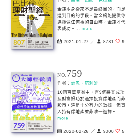
作者：
喬治．山繆．克拉森
金錢本身從來不是最終目的，而是
達到目的的手段。當金錢能提供你
選擇做任何事的自由時，金錢才代
表成功。...
more
2021-01-27 ／
8731
9
759
NO.
作者：
肯恩．范利流
10個百萬富翁中，有9個將其成功
及財富歸功於選擇投資房地產而非
股市。這是十分有力的數據，但買
入持有房地產並非唯一選擇。...
more
2020-02-26 ／
9000
5