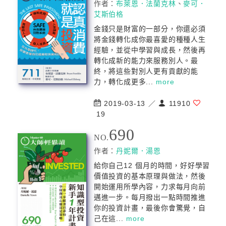
作者：
布萊恩．法蘭克林
、
麥可．
艾斯伯格
金錢只是財富的一部分，你還必須
將金錢轉化成你最喜愛的種種人生
經驗，並從中學習與成長，然後再
轉化成新的能力來服務別人。最
終，將這些對別人更有貢獻的能
力，轉化成更多...
more
2019-03-13 ／
11910
19
690
NO.
作者：
丹妮爾．湯恩
給你自己12 個月的時間，好好學習
價值投資的基本原理與做法，然後
開始運用所學內容，力求每月向前
邁進一步。每月撥出一點時間推進
你的投資計畫，最後你會驚覺，自
己在這...
more