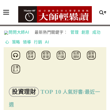
問問大師AI
最新熱門關鍵字：
管理
創意
成功
心
策略
領導
行銷
AI
創意
經營
廣告
投資
趨勢
思考
管理
行銷
理財
網路
企業
名人
投資理財
TOP 10
人氣好書/最近一
週