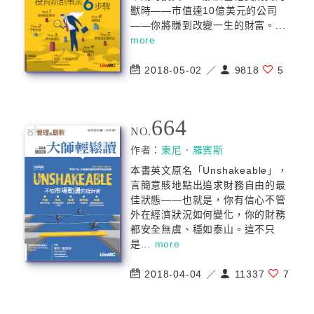
獸時——市值達10億美元的公司
——你將賺到改變一生的財富。...
more
2018-05-02 ／
9818
5
664
NO.
作者：
東尼．羅賓斯
本書英文原名「Unshakeable」，
言簡意賅地點出追求財務自由的最
佳狀態——也就是，你有信心不管
外在經濟狀況如何變化，你的財務
都安全無虞、穩如泰山。這不只
是...
more
2018-04-04 ／
11337
7