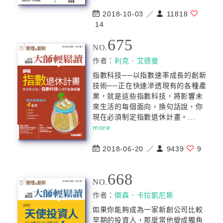
2018-10-03 ／
11818
14
675
NO.
作者：
利克．艾德曼
指數科技──以指數速率成長的創新
技術──正在快速滲透現有的各種產
業，就是這些指數科技，將影響未
來生活的每個面向，換句話說，你
現在必須制定指數退休計畫。...
more
2018-06-20 ／
9439
9
668
NO.
作者：
傑森．卡拉凱尼斯
如果你能夠成為一家新創公司比較
早期的投資人，那麼當他變成獨角