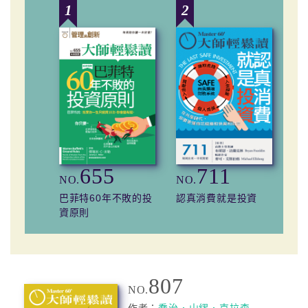
1
2
3
655
711
NO.
NO.
NO
巴菲特60年不敗的投
認真消費就是投資
你
資原則
7
807
NO.