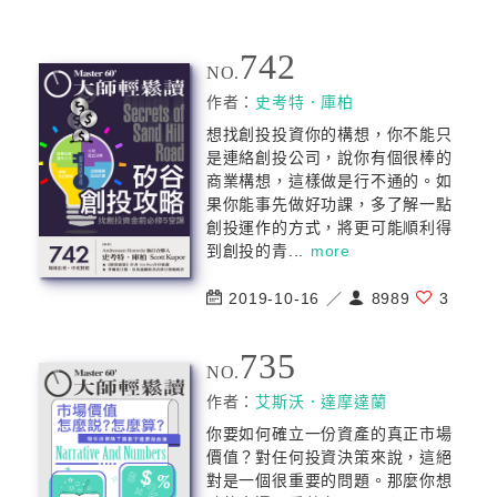
742
NO.
作者：
史考特．庫柏
想找創投投資你的構想，你不能只
是連絡創投公司，說你有個很棒的
商業構想，這樣做是行不通的。如
果你能事先做好功課，多了解一點
創投運作的方式，將更可能順利得
到創投的青...
more
2019-10-16 ／
8989
3
735
NO.
作者：
艾斯沃．達摩達蘭
你要如何確立一份資產的真正市場
價值？對任何投資決策來說，這絕
對是一個很重要的問題。那麼你想