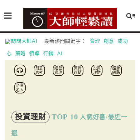
問問大師AI
最新熱門關鍵字：
管理
創意
成功
心
策略
領導
行銷
AI
創意
經營
廣告
投資
趨勢
思考
管理
行銷
理財
網路
企業
名人
投資理財
TOP 10
人氣好書/最近一
週