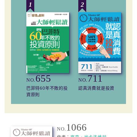
1
2
3
655
711
NO.
NO.
NO
巴菲特60年不敗的投
認真消費就是投資
知
資原則
畫
1066
NO.