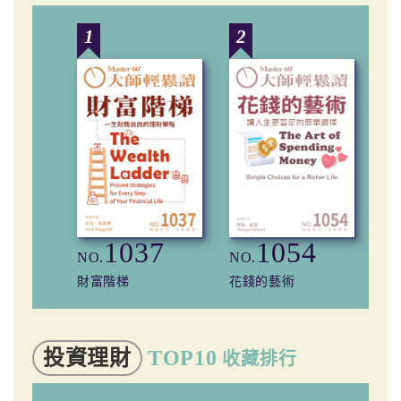
1
2
3
1037
1054
NO.
NO.
NO
財富階梯
花錢的藝術
小
投資理財
TOP10
收藏排行