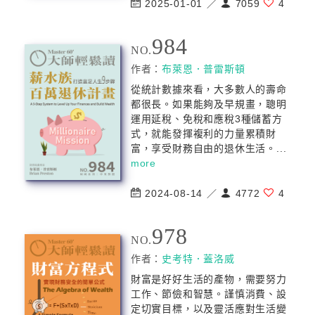
2025-01-01 ／
7059
4
984
NO.
作者：
布萊恩．普雷斯頓
從統計數據來看，大多數人的壽命
都很長。如果能夠及早規畫，聰明
運用延稅、免稅和應稅3種儲蓄方
式，就能發揮複利的力量累積財
富，享受財務自由的退休生活。...
more
2024-08-14 ／
4772
4
978
NO.
作者：
史考特．蓋洛威
財富是好好生活的產物，需要努力
工作、節儉和智慧。謹慎消費、設
定切實目標，以及靈活應對生活變