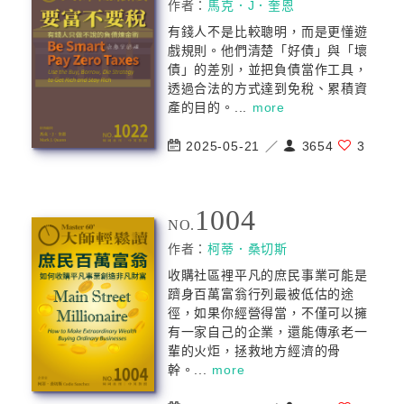
作者：
馬克．J．奎恩
有錢人不是比較聰明，而是更懂遊
戲規則。他們清楚「好債」與「壞
債」的差別，並把負債當作工具，
透過合法的方式達到免稅、累積資
產的目的。...
more
2025-05-21 ／
3654
3
1004
NO.
作者：
柯蒂．桑切斯
收購社區裡平凡的庶民事業可能是
躋身百萬富翁行列最被低估的途
徑，如果你經營得當，不僅可以擁
有一家自己的企業，還能傳承老一
輩的火炬，拯救地方經濟的骨
幹。...
more