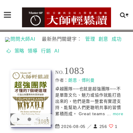
問問大師AI
最新熱門關鍵字：
管理
創意
成功
心
策略
領導
行銷
AI
1083
NO.
作者：
朗恩．傅利曼
卓越團隊──也就是超強團隊──不
是單靠文化、魅力或協作就能打造
出來的，他們是靠一整套有實證支
持、能幫助人們更聰明共事的習慣
累積而成。 Great teams ...
more
2026-08-05 ／
256
1