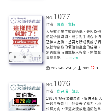
1077
NO.
作者：
羅賓．韋特
大多數企業主收費過低，是因為他
們是依據時間、競爭對手或心中的
恐懼來定價，想要有所成長就必須
依據你創造的價值和產出的成果。
別再販賣時間或投入程度，開始販
賣結果吧。...
more
2026-06-24 ／
902
3
1076
NO.
作者：
傑弗瑞．凱恩
1985年被逐出蘋果後，賈伯斯陷入
一段荒野歲月，他失去了權力、地
位與方向，但這次流放也迫使他重