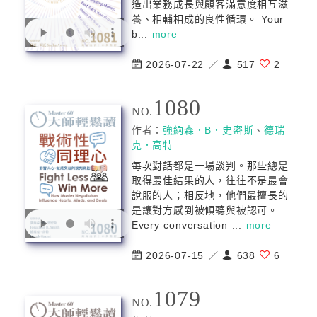
造出業務成長與顧客滿意度相互滋
養、相輔相成的良性循環。 Your
b...
more
2026-07-22 ／
517
2
1080
NO.
作者：
強納森．B．史密斯
、
德瑞
克．⾼特
每次對話都是一場談判。那些總是
取得最佳結果的人，往往不是最會
說服的人；相反地，他們最擅長的
是讓對方感到被傾聽與被認可。
Every conversation ...
more
2026-07-15 ／
638
6
1079
NO.