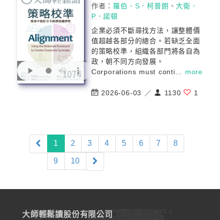
作者：
羅伯．S．柯普朗
、
大衛．
P．諾頓
企業必須不斷尋找方法，讓整體價
值超越各部分的總合。若缺乏全面
的策略校準，組織各部門將各自為
政，朝不同方向發展。
Corporations must conti...
more
2026-06-03 ／
1130
1
(current)
1
2
3
4
5
6
7
8
9
10
大師輕鬆讀股份有限公司