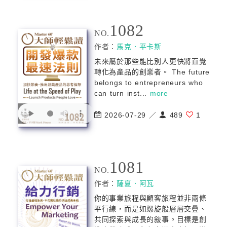
1082
NO.
作者：
⾺克．平卡斯
未來屬於那些能比別人更快將直覺
轉化為產品的創業者。 The future
belongs to entrepreneurs who
can turn inst...
more
2026-07-29 ／
489
1
1081
NO.
作者：
薩夏．阿⽡
你的事業旅程與顧客旅程並非兩條
平行線，而是如螺旋般層層交疊、
共同探索與成長的敍事。目標是創