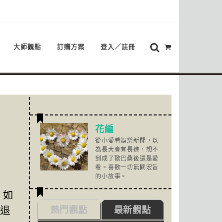
大師觀點
訂購方案
登入／註冊
花編
從小愛看娛樂新聞，以
為長大會有長進，想不
到成了歐巴桑後還是愛
看。喜歡一切無關宏旨
的小故事。
。如
退
熱門觀點
最新觀點