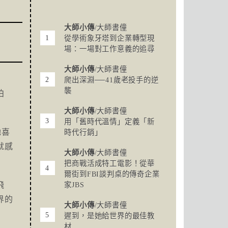
大師小傳
/大師書僮
從學術象牙塔到企業轉型現
場：一場對工作意義的追尋
大師小傳
/大師書僮
爬出深淵──41歲老投手的逆
襲
柏
大師小傳
/大師書僮
用「舊時代溫情」定義「新
她喜
時代行銷」
就感
大師小傳
/大師書僮
把商戰活成特工電影！從華
爾街到FBI談判桌的傳奇企業
飛
家JBS
界的
大師小傳
/大師書僮
遲到，是她給世界的最佳教
材