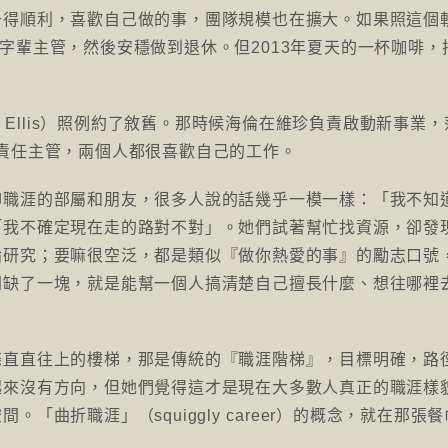
升得順利，喜歡自己做的事，團隊規模也在擴大。如果照這個
字輩主管，然後安穩做到退休。但2013年夏天的一杯咖啡，
 Ellis）照例約了敘舊。那時候海倫在維珍負責啟動新事業，
業社會責任主管，兩個人都很喜歡自己的工作。
聊職涯的部屬和朋友，很多人說的話幾乎一模一樣：「我不知
「我不確定現在走的路對不對」。她們試著幫忙找資源，卻發
論研究；要嘛很空泛，都是類似『做你熱愛的事』的勵志口號
間缺了一塊，就是能幫一個人搞清楚自己擅長什麼、想往哪裡
條直直往上的樓梯，那是傳統的『職涯階梯』，目標明確，路
起來沒有方向，但她們覺得這才是現在大多數人真正的職涯樣
「曲折職涯」（squiggly career）的概念，就在那張餐