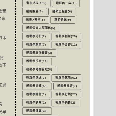
書市掃描(105)
最棒的一年(1)
敦租
網路搜查(3)
編輯室報告(6)
候來
觀點X案例(5)
趨勢話題(9)
輕鬆做好人際關係(5)
輕鬆學分析(2)
輕鬆學創新(29)
但本
輕鬆學創業(7)
輕鬆學合作(12)
輕鬆學寫計畫書(3)
們
輕鬆學投資(11)
做不
輕鬆學時間管理(8)
輕鬆學溝通(7)
輕鬆學策略(61)
在廣
輕鬆學管理(58)
輕鬆學簡報(7)
輕鬆學經營(1)
輕鬆學行銷(27)
輕鬆學談判(1)
輕鬆學銷售(2)
第
輕鬆學領導(35)
很早