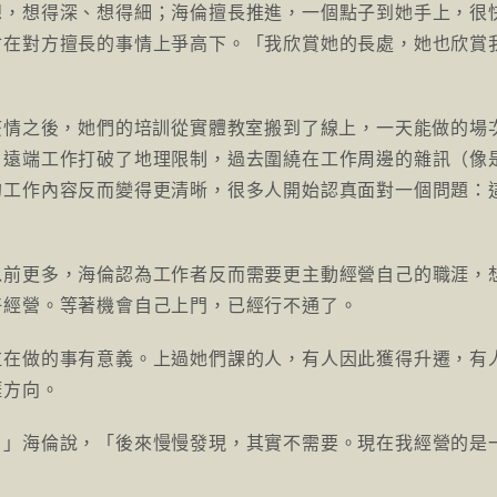
想，想得深、想得細；海倫擅長推進，一個點子到她手上，很
會在對方擅長的事情上爭高下。「我欣賞她的長處，她也欣賞
特別是疫情之後，她們的培訓從實體教室搬到了線上，一天能做的場
，遠端工作打破了地理限制，過去圍繞在工作周邊的雜訊（像
的工作內容反而變得更清晰，很多人開始認真面對一個問題：
以前更多，海倫認為工作者反而需要更主動經營自己的職涯，
好經營。等著機會自己上門，已經行不通了。
拉在做的事有意義。上過她們課的人，有人因此獲得升遷，有
涯方向。
，」海倫說，「後來慢慢發現，其實不需要。現在我經營的是
」