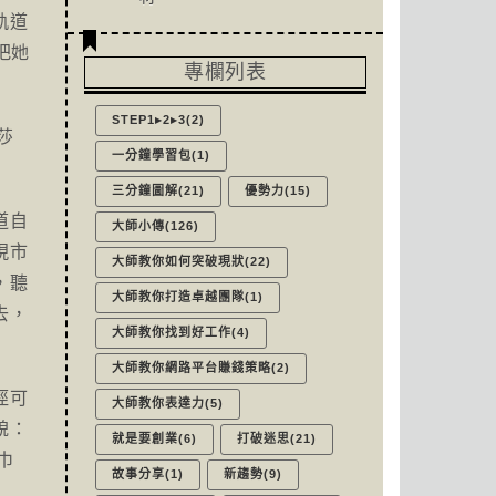
軌道
把她
專欄列表
STEP1▸2▸3(2)
莎
一分鐘學習包(1)
三分鐘圖解(21)
優勢力(15)
道自
大師小傳(126)
現市
大師教你如何突破現狀(22)
，聽
大師教你打造卓越團隊(1)
去，
大師教你找到好工作(4)
大師教你網路平台賺錢策略(2)
徑可
大師教你表達力(5)
貌：
就是要創業(6)
打破迷思(21)
巾
故事分享(1)
新趨勢(9)