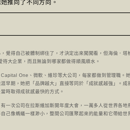
把她推向了不同方向。
心，覺得自己被體制綁住了，才決定出來闖闖看，但海倫．塔
輕時超愛待大企業，而且無論到哪家都做得順風順水。
apital One、微軟、維珍等大公司，每家都做到管理職。
職涯早期，她把「品牌越大」直接等同於「成就感越強」。成
是當時取得成就感最快的方式。
。有一次公司在拉斯維加斯開年度大會，一萬多人從世界各地
得自己像螞蟻一樣渺小，整間公司匯聚起來的能量和它帶給世