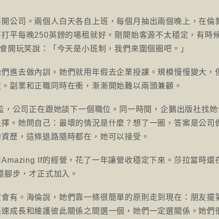
要開公司。兩個人白天各自上班，每個月抽出兩個晚上，在倫
打平每晚250英鎊的場租就好。剛開始客源不太穩定，有時
倫會開玩笑說：「今天是小班制，我們來圍個圈吧。」
她們進去做內訓。她們就用年假去企業授課。規模慢慢變大，
孩。副業和正職同時在衝，漸漸開始難以兩頭兼顧。
總監，公司正在跟她談下一個職位。同一時間，企鵝出版社找她
抉擇。她問自己：最壞的情況是什麼？想了一圈，答案是公司
的資歷，這條退路隨時都在，她可以接受。
mazing If的經營，花了一年讓營收穩定下來。莎拉當時還
站穩腳步，才正式加入。
定會有。海倫說，她們靠一條很簡單的原則走到現在：朋友擺
高速成長和維護彼此關係之間選一個，她們一定選關係。她們