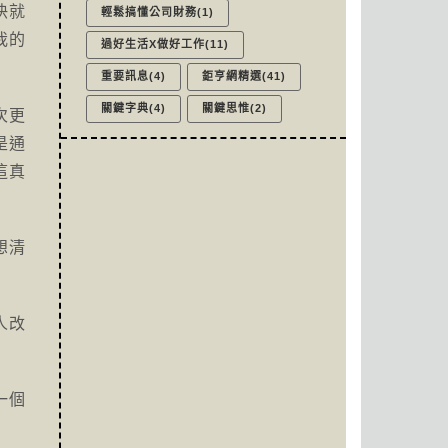
快就
輕鬆搞懂公司財務(1)
我的
過好生活X做好工作(11)
重要訊息(4)
鉅亨網精選(41)
關鍵字典(4)
關鍵思惟(2)
次更
是通
這真
想清
人改
一個