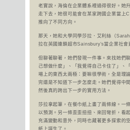
老實說，海倫在企業體系裡過得很好。她
走下去，她很可能會在某家跨國企業當上C
推向了不同方向。
那天，她和大學同學莎拉．艾利絲（Sarah
拉在英國連鎖超市Sainsbury's當企
但聊著聊著，她們發現一件事。來找她們
己想做什麼」、「我覺得自己卡住了」、
場上的東西太兩極：要嘛很學術，全是理
完還是不知道下一步怎麼走。她們覺得中
然後真的跨出下一步的實用方法。
莎拉拿起筆，在餐巾紙上畫了兩條線。一
以預測。另一條歪歪扭扭、來回彎折，看
充滿變動和意外，同時也藏著更多探索的空間。
紙上誕生了。