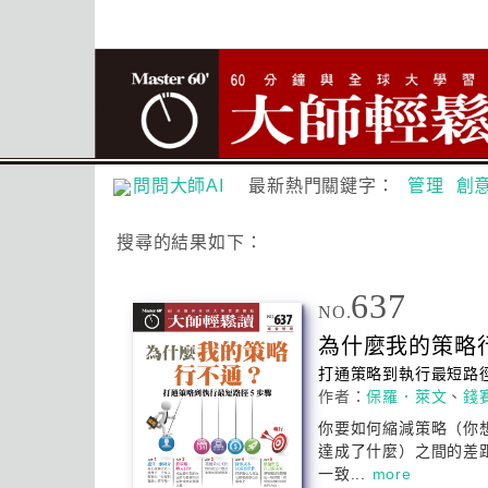
問問大師AI
最新熱門關鍵字：
管理
創
搜尋
的結果如下：
637
NO.
為什麼我的
策略
打通
策略
到執行最短路徑
作者：
保羅．萊文
、
錢
你要如何縮減
策略
（你
達成了什麼）之間的差
一致...
more