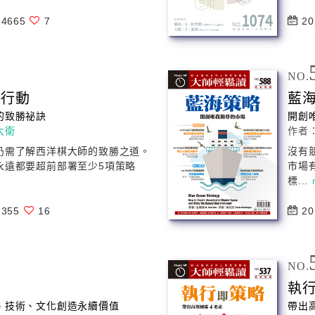
4665
7
20
NO.
略
行動
藍
的致勝祕訣
開創
大衛
作者
仍需了解西洋棋大師的致勝之道。
沒有
永遠都要超前部署至少5項
策略
市場
標...
355
16
20
NO.
執
、技術、文化創造永續價值
帶出高