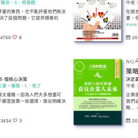
、
羅伯．S．柯普朗
作者
評量的東西，也不能評量他們無法
在過去
決了這個問題，它提供簡單的
畫，
more
4750
8
20
NO.
策
 5 個核心決策
決定贏
夫雷
、
羅傑．L．馬丁
作者
得太複雜。因為人們大多想盡可
企業
不願意放棄一些選項，做出明確決
我們
略
...
3434
3
20