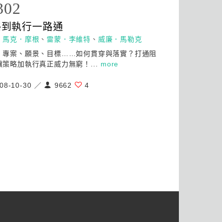
302
略
到執行一路通
：
馬克．摩根
、
雷蒙．李維特
、
威廉．馬勒克
、專案、願景、目標……如何貫穿與落實？打通阻
讓
策略
加執行真正威力無窮！...
more
08-10-30 ／
9662
4