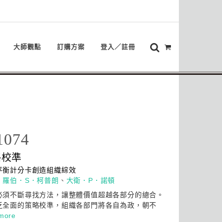
大師觀點
訂購方案
登入／註冊
1074
略
校準
平衡計分卡創造組織綜效
：
羅伯．S．柯普朗
、
大衛．P．諾頓
必須不斷尋找方法，讓整體價值超越各部分的總合。
乏全面的
策略
校準，組織各部門將各自為政，朝不
more