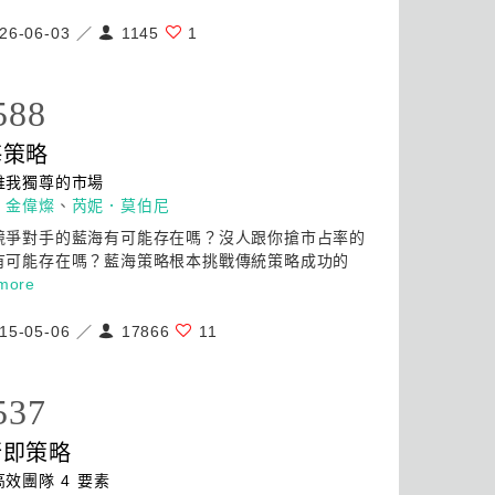
26-06-03 ／
1145
1
588
海
策略
唯我獨尊的市場
：
金偉燦
、
芮妮．莫伯尼
競爭對手的藍海有可能存在嗎？沒人跟你搶市占率的
有可能存在嗎？藍海
策略
根本挑戰傳統
策略
成功的
more
15-05-06 ／
17866
11
537
行即
策略
效團隊 4 要素