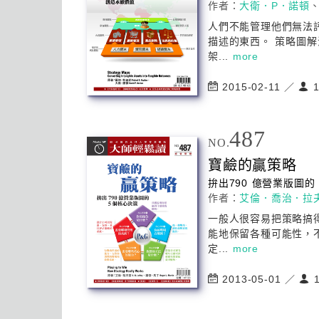
作者：
大衛．P．諾頓
人們不能管理他們無法
描述的東西。
策略
圖解
架...
more
2015-02-11 ／
1
487
NO.
寶鹼的贏
策略
拚出790 億營業版圖的
作者：
艾倫．喬治．拉
一般人很容易把
策略
搞
能地保留各種可能性，
定...
more
2013-05-01 ／
1