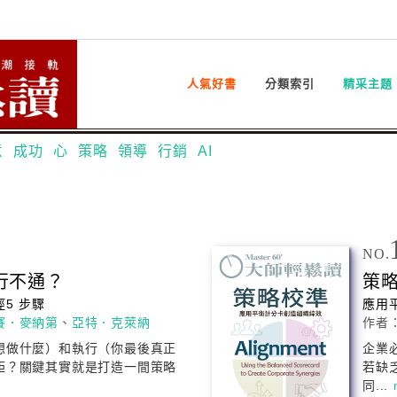
人氣好書
分類索引
精采主題
意
成功
心
策略
領導
行銷
AI
NO.
行不通？
策
5 步驟
應用
賽．麥納第
、
亞特．克萊納
作者
想做什麼）和執行（你最後真正
企業
距？關鍵其實就是打造一間
策略
若缺
同...