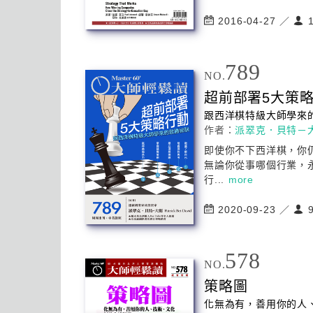
2016-04-27 ／
1
789
NO.
超前部署5大
策
跟西洋棋特級大師學來
作者：
派翠克．貝特－
即使你不下西洋棋，你
無論你從事哪個行業，
行...
more
2020-09-23 ／
9
578
NO.
策略
圖
化無為有，善用你的人