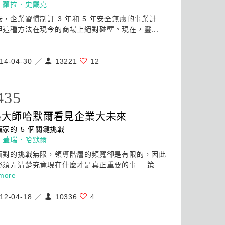
：
蘿拉．史戴克
，企業習慣制訂 3 年和 5 年安全無虞的事業計
但這種方法在現今的商場上絕對碰壁。現在，靈...
14-04-30 ／
13221
12
435
略
大師哈默爾看見企業大未來
家的 5 個關鍵挑戰
：
蓋瑞．哈默爾
面對的挑戰無限，領導階層的頻寬卻是有限的，因此
必須弄清楚究竟現在什麼才是真正重要的事──
策
more
12-04-18 ／
10336
4