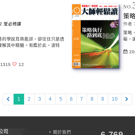
NO.
策
2 堂必修課
作者
策略
特的學說耳熟能詳，卻往往只是透
礙，
理解其中精髓。有鑑於此，波特
20
1315
12
(current)
1
2
3
4
5
6
7
8
9
10
公司
關於我們
7,787