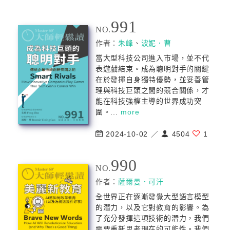
991
NO.
作者：
朱峰
、
波妮．曹
當大型科技公司進入市場，並不代
表遊戲結束。成為聰明對手的關鍵
在於發揮自身獨特優勢，並妥善管
理與科技巨頭之間的競合關係，才
能在科技強權主導的世界成功突
圍。...
more
2024-10-02 ／
4504
1
990
NO.
作者：
薩爾曼．可汗
全世界正在逐漸發覺大型語言模型
的潛力，以及它對教育的影響。為
了充分發揮這項技術的潛力，我們
需要重新思考現在的可能性。我們