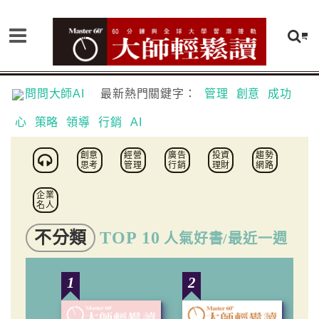
問問大師AI
最新熱門關鍵字：
管理
創意
成功
心
策略
領導
行銷
AI
創意
經營
廣告
投資
趨勢
思考
管理
行銷
理財
網路
企業
名人
不分類
TOP 10
人氣好書/最近一週
1
2
3