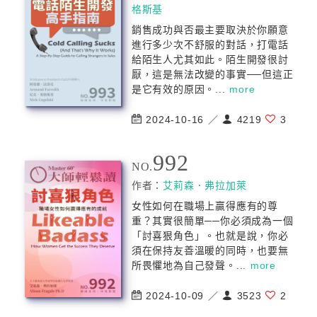
格斯基
銷售成功與否最主要取決於你願意
進行多少次不舒服的對話，打電話
給陌生人尤其如此。陌生開發很討
厭，這是無法改變的事實──但這正
是它有效的原因。...
more
2024-10-16 ／
4219
3
992
NO.
作者：
艾莉森．弗拉加萊
女性如何在職場上贏得應有的尊
重？其實很簡單──你必須成為一個
「討喜狠角色」。也就是說，你必
須在保持友善溫暖的同時，也要無
所畏懼地為自己發聲。...
more
2024-10-09 ／
3523
2