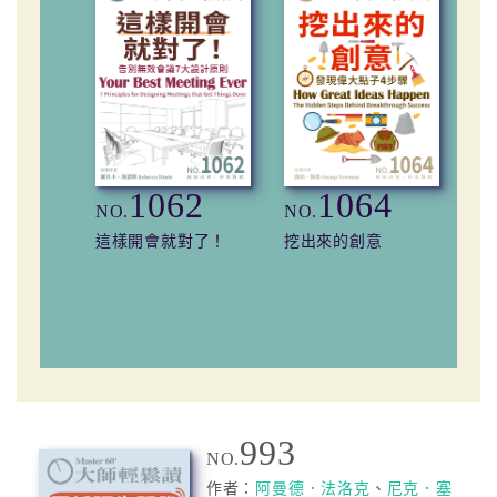
1062
1064
NO.
NO.
NO
這樣開會就對了！
挖出來的創意
預
993
NO.
作者：
阿曼德．法洛克
、
尼克．塞