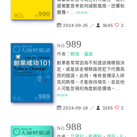
還需要思考如何減輕風險、恐懼和
猶豫。...
more
2024-09-25 ／
3645
2
989
NO.
作者：
賴瑞．蓋諾
創業者常常因為不知道該做哪個決
定，或是該走哪條路而犯下代價高
昂的錯誤。此時，唯有發揮深入研
究的熱情，才能保持領先，並從他
人可能忽視的角度創造價值。...
more
2024-09-18 ／
3265
2
988
NO.
作者：
艾黛拉．藍德利
、
瑞莎．E．