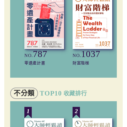
787
1037
NO.
NO.
NO
零遺產計畫
財富階梯
開
不分類
TOP10
收藏排行
1
2
3