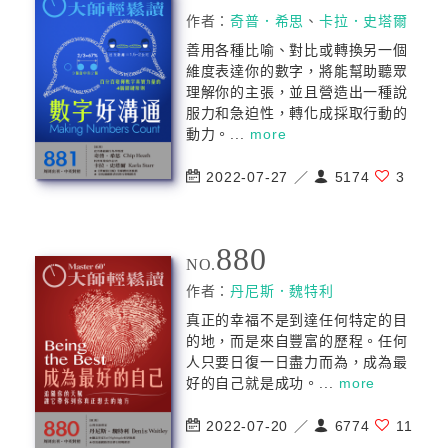
作者：
奇普．希思
、
卡拉．史塔爾
善用各種比喻、對比或轉換另一個
維度表達你的數字，將能幫助聽眾
理解你的主張，並且營造出一種說
服力和急迫性，轉化成採取行動的
動力。...
more
2022-07-27 ／
5174
3
880
NO.
作者：
丹尼斯．魏特利
真正的幸福不是到達任何特定的目
的地，而是來自豐富的歷程。任何
人只要日復一日盡力而為，成為最
好的自己就是成功。...
more
2022-07-20 ／
6774
11