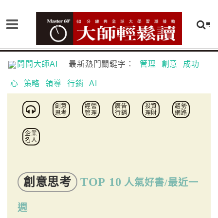
問問大師AI
最新熱門關鍵字：
管理
創意
成功
心
策略
領導
行銷
AI
創意
經營
廣告
投資
趨勢
思考
管理
行銷
理財
網路
企業
名人
創意思考
TOP 10
人氣好書/最近一
週