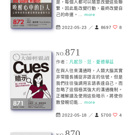
是，每個人都可以隨意改變這些聯
繫，因此能改變行動，最終改變自
己的命運。...
more
2022-05-23 ／
8697
8
871
NO.
作者：
凡妮莎．范．愛德華茲
在與人往來溝通時，人類大腦其實
非常擅長捕捉非語言的信號，但是
我們往往強調用言語表達自己，而
忽略了這個極其強大的溝通機制。
正確解讀及使用這些暗示，將使你
散發親切能...
more
2022-05-18 ／
5700
4
870