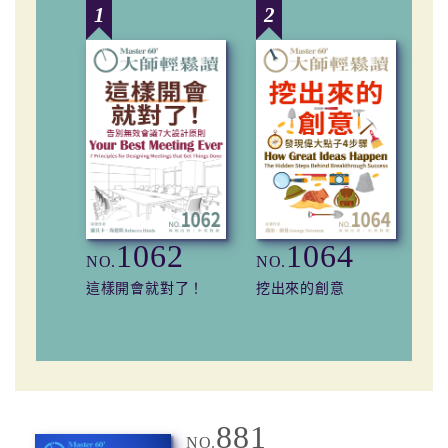
1
2
3
1062
1064
NO.
NO.
NO
這樣開會就對了！
挖出來的創意
預
881
NO.