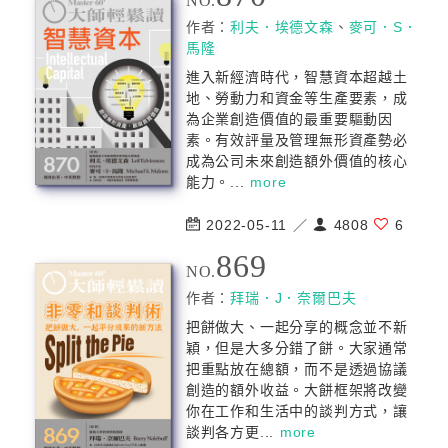
NO.
作者：
利夫．埃德文森
、
麥可．S．
馬隆
進入新經濟時代，智慧資本超越土
地、勞動力和資金等生產要素，成
為企業創造價值的最重要驅動因
素。有效評量及管理無形資產勢必
成為公司未來創造額外價值的核心
能力。...
more
2022-05-11 ／
4808
6
869
NO.
作者：
拜瑞．J．奈爾巴夫
把餅做大、一起分享的概念並不新
穎，但是大多分錯了餅。大家通常
把重點放在總額，而不是透過協議
創造的額外收益。大餅框架將改變
你在工作和生活中的談判方式，讓
談判各方更...
more