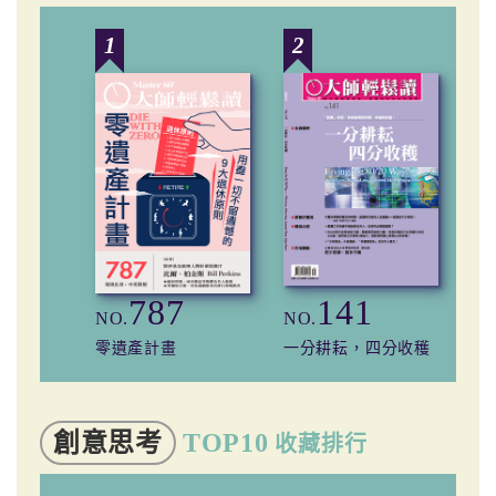
1
2
3
787
141
NO.
NO.
NO
零遺產計畫
一分耕耘，四分收穫
逆
創意思考
TOP10
收藏排行