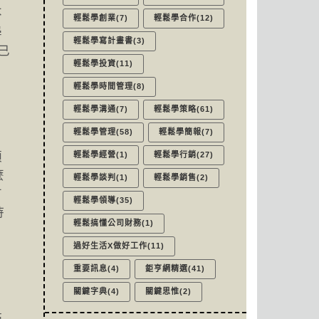
不
輕鬆學創業(7)
輕鬆學合作(12)
學
輕鬆學寫計畫書(3)
已
輕鬆學投資(11)
輕鬆學時間管理(8)
輕鬆學溝通(7)
輕鬆學策略(61)
輕鬆學管理(58)
輕鬆學簡報(7)
須
輕鬆學經營(1)
輕鬆學行銷(27)
麼
輕鬆學談判(1)
輕鬆學銷售(2)
有
輕鬆學領導(35)
持
輕鬆搞懂公司財務(1)
過好生活X做好工作(11)
重要訊息(4)
鉅亨網精選(41)
關鍵字典(4)
關鍵思惟(2)
滿