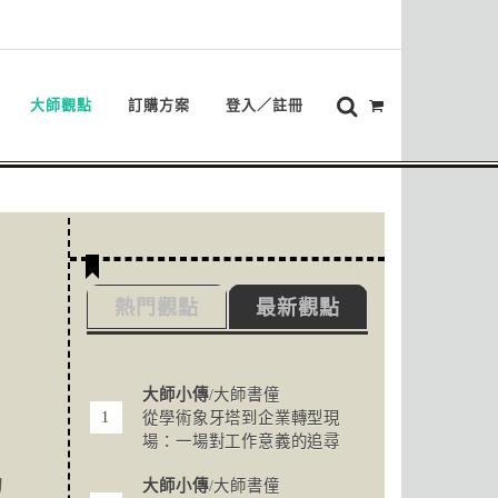
大師觀點
訂購方案
登入／註冊
熱門觀點
最新觀點
大師小傳
/大師書僮
從學術象牙塔到企業轉型現
場：一場對工作意義的追尋
的
大師小傳
/大師書僮