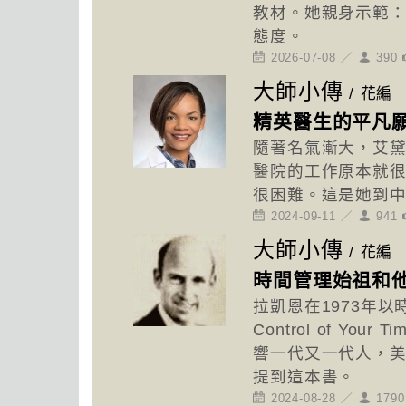
教材。她親身示範
態度。
2026-07-08 ／
390
大師小傳
/
花編
精英醫生的平凡
隨著名氣漸大，艾黛
醫院的工作原本就
很困難。這是她到
2024-09-11 ／
941
大師小傳
/
花編
時間管理始祖和他
拉凱恩在1973年以
Control of Yo
響一代又一代人，美
提到這本書。
2024-08-28 ／
179