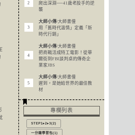
爬出深淵──41歲老投手的逆
的
襲
大師小傳
/大師書僮
用「舊時代溫情」定義「新
時代行銷」
大師小傳
/大師書僮
在
把商戰活成特工電影！從華
的
爾街到FBI談判桌的傳奇企
業家JBS
大師小傳
/大師書僮
遲到，是她給世界的最佳教
材
影
專欄列表
就
STEP1▸2▸3(2)
一分鐘學習包(1)