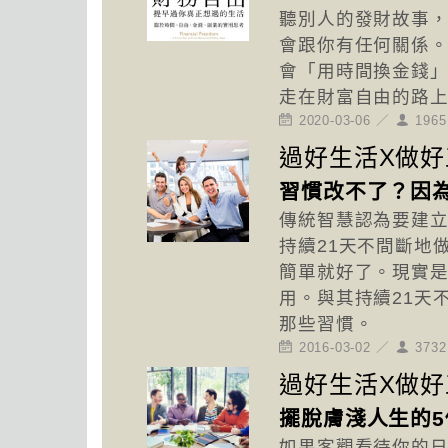
聽別人的發財故事
會跟你有任何關係
會「用時間換金錢」
走在財富自由的路
2020-03-06 ／
196
過好生活X做好
習慣改不了？因
傳統智慧認為要建
持續21天不間斷地
簡單就好了。現實
用。與其持續21天
那些習慣。
2016-03-02 ／
373
過好生活X做好
擺脫膚淺人生的5
如果客觀看待你的