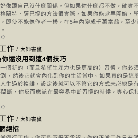
，好像跟自己沒什麼關係。但如果你什麼都不做，確實
。格蘭特．薩巴提的方法很實際，如果你能趁早開始，
，即使不能像作者一樣，在5年內變成千萬富翁，至少
上。
5
工作
/
大師書僮
為你還沒用到這4個技巧
立一個新的（而且希望生產力也是更高的）習慣，你必
做到，然後它就會內化到你的生活當中。如果真的是這
是人生過於複雜，設定後就可以不管它的方式未必總是
不間斷，你反而應該在最容易中斷習慣的時候，專心保
2
工作
/
大師書僮
個絕招
日常例行工作，你可能不得不承認，你的正常工作日充