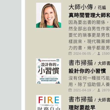
大師小傳
/
花編
真時間管理大師
因為要出書的關係，
然全部出自男性作
要忙的瑣事更是男性
樣說來，現代職業
力的書，幾乎都是
2024-06-05 ／
159
書市掃描
/
大師
設計你的小習慣
沒有任何一種技巧
用，除了協助個人
2021-04-19 ／
287
書市掃描
/
大師
理財要趁早