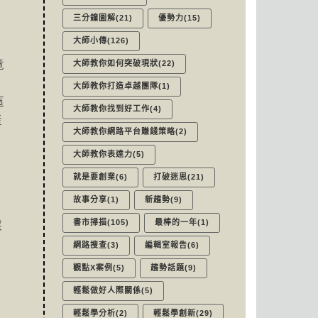
三分鐘圖解(21)
優勢力(15)
大師小傳(126)
竟
大師教你如何突破現狀(22)
，
大師教你打造卓越團隊(1)
這
大師教你找到好工作(4)
產
大師教你網路平台賺錢策略(2)
大師教你表達力(5)
就是要創業(6)
打破迷思(21)
故事分享(1)
新趨勢(9)
書市掃描(105)
最棒的一年(1)
採
網路搜查(3)
編輯室報告(6)
觀點X案例(5)
趨勢話題(9)
輕鬆做好人際關係(5)
輕鬆學分析(2)
輕鬆學創新(29)