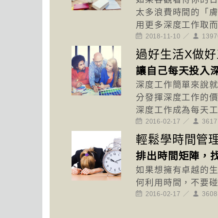
太多浪費時間的「
用更多深度工作取
2018-11-10 ／
1397
過好生活X做好
讓自己每天投入
深度工作簡單來說
分發揮深度工作的
深度工作成為每天
2016-02-17 ／
361
輕鬆學時間管
排出時間矩陣，
如果想擁有卓越的
何利用時間，不要
2016-02-17 ／
360