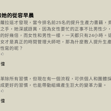
和她的從容早晨
蘿拉這才發現，當今排名前25名的提升生產力書籍，
家之手，她深感訝異，因為女性要忙的正事不比男性少
的好幾倍，而女性和男性一樣，一天都只有24小時。
婦女才是真正的時間管理大師吧，那為什麼教人提升生
男性寫的呢？
0
書僮
能革除所有習慣，但現在有一個流程，可供個人和團體
養成更好的習慣，也能帶動組織產生巨大的變革力量。
0
書僮