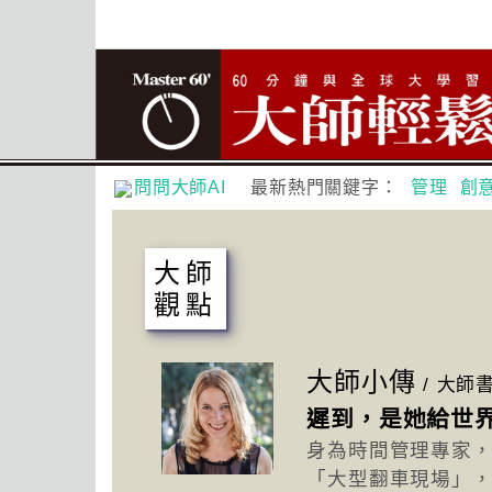
問問大師AI
最新熱門關鍵字：
管理
創
大師
觀點
大師小傳
/
大師
遲到，是她給世
身為時間管理專家
「大型翻車現場」