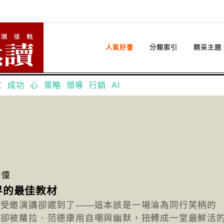
人氣好書
分類索引
精采主題
意
成功
心
策略
領導
行銷
AI
書僮
界的最佳教材
，受邀演講卻遲到了——這本該是一場淪為同行笑柄的
，卻被蘿拉．范德康用自嘲與幽默，扭轉成一堂最鮮活