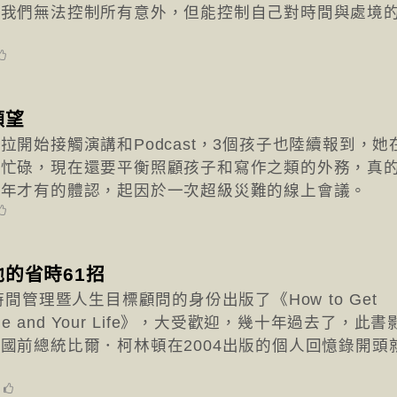
：我們無法控制所有意外，但能控制自己對時間與處境
願望
拉開始接觸演講和Podcast，3個孩子也陸續報到，她
很忙碌，現在還要平衡照顧孩子和寫作之類的外務，真
中年才有的體認，起因於一次超級災難的線上會議。
的省時61招
時間管理暨人生目標顧問的身份出版了《How to Get
ur Time and Your Life》，大受歡迎，幾十年過去了，此書
國前總統比爾．柯林頓在2004出版的個人回憶錄開頭
0