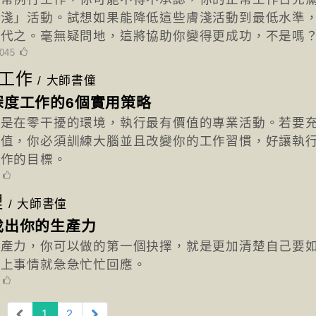
膚淺」活動。試想如果能降低這些膚淺活動到最低水準
而代之。毫無疑問地，這將協助你變得更成功，不是嗎
045
工作
/
大師書僮
深度工作的6個實用策略
就是在零干擾的環境，執行最有價值的專業活動。若要
價值，你必須訓練大腦並且改變你的工作習慣，好讓執
工作的目標。
7
理
/
大師書僮
找出你的生產力
生產力，你可以做的第一個抉擇，就是更加清楚自己要
碰上事情就急急忙忙回應。
8
(current)
1
2