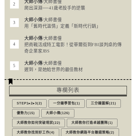
大師小傳
/大師書僮
爬出深淵──41歲老投手的逆襲
大師小傳
/大師書僮
用「舊時代溫情」定義「新時代行銷」
大師小傳
/大師書僮
把商戰活成特工電影！從華爾街到FBI談判桌的傳
奇企業家JBS
大師小傳
/大師書僮
遲到，是她給世界的最佳教材
專欄列表
STEP1▸2▸3(2)
一分鐘學習包(1)
三分鐘圖解(21)
優勢力(15)
大師小傳(126)
大師教你如何突破現狀(22)
大師教你打造卓越團隊(1)
大師教你找到好工作(4)
大師教你網路平台賺錢策略(2)