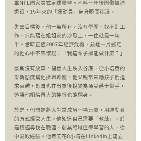
軍NFL國家美式足球聯盟。不料一年後因傷被迫
退役，15年來的「運動員」身分瞬間崩潰。
失去目標後，他一無所有，沒有學歷、找不到工
作，只能窩在姐姐家的沙發上，一住就是一年
半。當時正值2007年經濟危機，前途一片迷茫
的他心中不禁懷疑：「我這輩子還能做什麼？」
豪斯沒有放棄。儘管人生跌入谷底，從小培養的
樂觀態度幫他挺過難關。他父親常鼓勵孩子們追
求卓越，哥哥也在出獄後蛻變為頂尖爵士樂手，
這讓他相信再大的挫折也能翻身。
於是，他開始將人生當成另一場比賽，用運動員
的方式經營人生。他知道自己需要「教練」，於
是積極尋找在職涯、創業領域值得學習的人，從
中汲取經驗。他每天花8小時在LinkedIn上建立