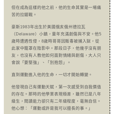
但在成為這樣的他之前，他的生命其實是一場痛
苦的拉鋸戰。
豪斯1983年出生於美國俄亥俄州德拉瓦
（Delaware）小鎮，童年充滿創傷與不安。他5
歲時遭遇性侵，8歲時哥哥因販毒被捕入獄，從
此家中籠罩在陰影中。那段日子，他幾乎沒有朋
友，也沒有人教他如何面對情緒與創傷，大人只
會說「要堅強」、「別抱怨」。
直到運動進入他的生命，一切才開始轉變。
他發現自己有運動天賦，第一次感受到自我價值
的存在。那時的他學業表現極差，雖然已是八年
級生，閱讀能力卻只有二年級程度，毫無自信。
他心想：「運動或許是我可以擅長的事。」