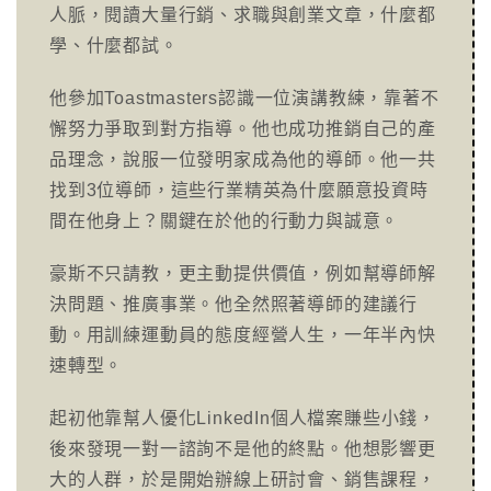
人脈，閱讀大量行銷、求職與創業文章，什麼都
學、什麼都試。
他參加Toastmasters認識一位演講教練，靠著不
懈努力爭取到對方指導。他也成功推銷自己的產
品理念，說服一位發明家成為他的導師。他一共
找到3位導師，這些行業精英為什麼願意投資時
間在他身上？關鍵在於他的行動力與誠意。
豪斯不只請教，更主動提供價值，例如幫導師解
決問題、推廣事業。他全然照著導師的建議行
動。用訓練運動員的態度經營人生，一年半內快
速轉型。
起初他靠幫人優化LinkedIn個人檔案賺些小錢，
後來發現一對一諮詢不是他的終點。他想影響更
大的人群，於是開始辦線上研討會、銷售課程，