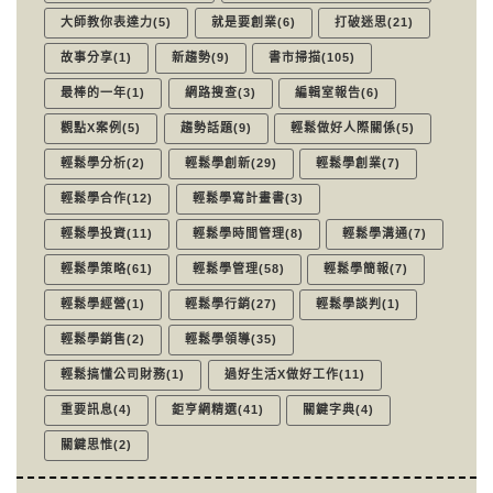
大師教你表達力(5)
就是要創業(6)
打破迷思(21)
故事分享(1)
新趨勢(9)
書市掃描(105)
最棒的一年(1)
網路搜查(3)
編輯室報告(6)
觀點X案例(5)
趨勢話題(9)
輕鬆做好人際關係(5)
輕鬆學分析(2)
輕鬆學創新(29)
輕鬆學創業(7)
輕鬆學合作(12)
輕鬆學寫計畫書(3)
輕鬆學投資(11)
輕鬆學時間管理(8)
輕鬆學溝通(7)
輕鬆學策略(61)
輕鬆學管理(58)
輕鬆學簡報(7)
輕鬆學經營(1)
輕鬆學行銷(27)
輕鬆學談判(1)
輕鬆學銷售(2)
輕鬆學領導(35)
輕鬆搞懂公司財務(1)
過好生活X做好工作(11)
重要訊息(4)
鉅亨網精選(41)
關鍵字典(4)
關鍵思惟(2)