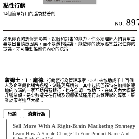
黏性行銷
14個簡單好用的腦袋黏著劑
89
NO.
如果你真的想促進影響、說服和銷售的能力，你必須理解人們買單主
要是出自情感因素，而不是邏輯論證。能使你的聽眾渴望並記住你的
提議，才可能動搖他們內心的決策。
詹姆士．I．龐德:
行銷暨行為管理專家，30年來協助成千上百個
人及企業簡化銷售過程、創造更高績效，其中包括巴菲特在加州帕薩
迪納收購的一家互助儲蓄銀行，也在詹姆士協助下，在60天內大幅提
升營業額。是少數擅長在行銷及領導領域運用行為管理學的專家。畢
業於康考迪亞大學...
行銷
消費行為
Sell More With A Right-Brain Marketing Strategy
Learn How A Simple Change To Your Product Name And
Sales Pitch Can Mul...