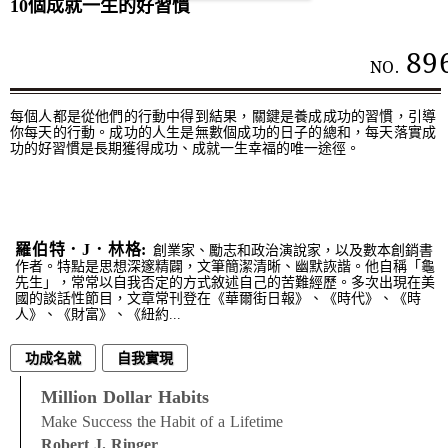
10個成就一生的好習慣
89
NO.
每個人都是從他們的行動中得到結果，關鍵是養成成功的習慣，引導
你每天的行動。成功的人生是無數個成功的日子的總和，每天落實成
功的好習慣是長期獲得成功、成就一生幸福的唯一途徑。
羅伯特．J．林格:
創業家、勵志和政治演說家，以及數本創銷書
作者。特點是思想深邃精闢，文筆簡潔清晰、幽默詼諧。他自稱「龜
先生」，常常以自我否定的方式敘述自己的苦難經歷。多次出現在美
國的談話性節目，文章常刊登在《華爾街日報》、《時代》、《時
人》、《財富》、《紐約...
功成名就
自我實現
Million Dollar Habits
Make Success the Habit of a Lifetime
Robert J. Ringer