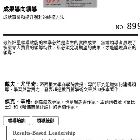
成果導向領導
成就事業和提升獲利的終極方法
89
NO.
最終評量領導效能的標準必然是產生的實際成果。無論領導者展現了
多麼令人贊賞的領導特性，都必須兌現期望的成果，才能體現真正的
領導。
戴夫．尤里奇:
密西根大學商學院教授，專門研究組織如何建構領
導、學習與當責力，發表超過數百篇學術文章與30多本著作。
傑克．辛格:
組織績效專家，也是暢銷書作家、主題講者及《富比
士》和《哈佛商業評論》的專欄作家。
領導培訓
領導統御
Results-Based Leadership