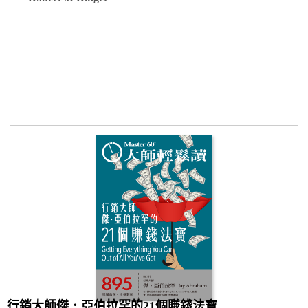
行銷大師傑．亞伯拉罕的21個賺錢法寶