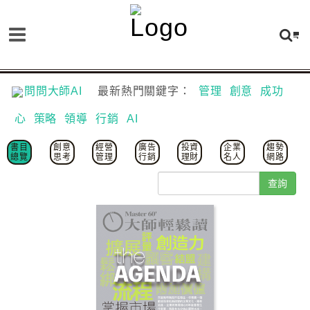
問問大師AI
最新熱門關鍵字：
管理
創意
成功
心
策略
領導
行銷
AI
書目
創意
經營
廣告
投資
企業
趨勢
總覽
思考
管理
行銷
理財
名人
網路
查詢