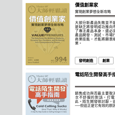
價值創業家
實現創業夢想全新攻略
大部分新產品失敗並不
是缺乏將發明成功推向
了專注產品本身，還必
產品開發、測試、市場
商業技能，才能將願景
業。
發明創造
創業
電話陌生開發高手
銷售成功與否最主要取
次不舒服的對話，打電
此。陌生開發很討厭，
──但這正是它有效的原