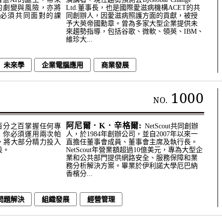
的劇變與風險，亦將
Ltd.董事長，也是國際愛滋病機構ACET的共
必須共同面對的課
同創辦人，因愛滋病照護方面的貢獻，被授
予大英帝國勳章。曾為多家大型企業提供未
來趨勢指導，包括谷歌、微軟、領英、IBM、
維珍大...
未來學
企業電腦應用
商業發展
1000
NO.
阿尼爾．K．辛格爾:
百分之百掌握任何專
NetScout共同創辦
，你必須運用兩次帕
人，於1984年創辦公司，並自2007年以來一
則，將大部分精力投入
直擔任董事會成員、董事會主席及執行長。
段。
NetScout年營業額超過10億美元，專為大型企
業和公共部門提供網路安全、服務保障和業
務分析解決方案。畢業於伊利諾大學厄巴納
香檳分...
問題解決
組織發展
經營管理