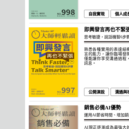
自我實現
個人成
即興發言再也不緊
思考敏捷，說話機智6步
熟悉各種實用的表達結
言的能力，讓你臨場發
僅能讓你享受溝通過程
訊息。
公開演說
溝通與
銷售必備AI優勢
運用AI節省時間、增加
AI現正逐漸成為最強大