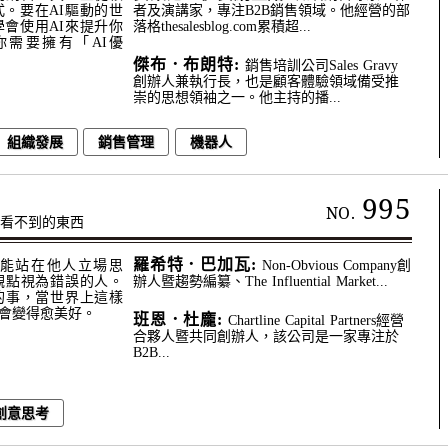
。要在AI驅動的世
者及演講家，專注B2B銷售領域。他經營的部
會使用AI來提升你
落格thesalesblog.com累積超...
需要擁有「AI優
傑布．布朗特:
銷售培訓公司Sales Gravy
創辦人兼執行長，也是顧客體驗領域備受推
崇的思想領袖之一。他主持的播...
組織發展
銷售管理
機器人
995
NO.
人看不到的東西
羅希特．巴加瓦:
能站在他人立場思
Non-Obvious Company創
觀點視為錯誤的人。
辦人暨趨勢編纂、The Influential Market...
的事，當世界上這樣
會變得愈美好。
班恩．杜龐:
Chartline Capital Partners經營
合夥人暨共同創辦人，該公司是一家專注於
B2B...
創意思考