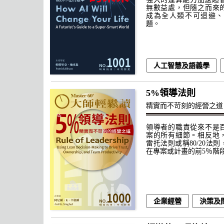
無數益處，但隨之而來
成為全人類不可迴避、
題。
人工智慧及語義學
5%領導法則
精實而不苛刻的經營之道
領導者的職責從來不是
案的所有細節。相反地
雷托法則或稱80/20法
在專案或計畫的前5％階
企業經營
決策及