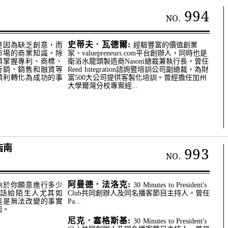
994
NO.
史蒂夫．瓦德爾:
是因為缺乏創意，而
經驗豐富的價值創業
市場的商業知識。除
家、valuepreneurs.com平台創辦人，同時也是
須掌握專利、商標、
衛浴水龍頭製造商Nasoni總裁兼執行長。曾任
行銷、銷售和融資等
Reed Integration諮詢暨培訓公司副總裁，為財
順利轉化為成功的事
富500大公司提供客製化培訓。曾經擔任加州
大學爾灣分校專案經...
指南
993
NO.
阿曼德．法洛克:
決於你願意進行多少
30 Minutes to President's
話給陌生人尤其如
Club共同創辦人及同名播客節目主持人。曾任
這是無法改變的事實
Pa...
因。
尼克．塞格斯基:
30 Minutes to President's