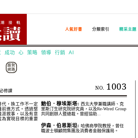
人氣好書
分類索引
精采主題
意
成功
心
策略
領導
行銷
AI
趨勢
網路
1003
NO.
必修課
鮑伯．穆埃斯塔:
時代，換工作不一定
西北大學兼職講師、克
種前進方式。透過堅
里斯汀生研究院研究員，以及Re-Wired Group
職涯敘事，以及有意
共同創辦人暨總裁。曾經協助...
成為實現目標的重要
伊森．伯恩斯坦:
哈佛商學院教授，曾任
職波士頓顧問集團及消費者金融保護局。