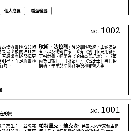
個人成長
職涯發展
1002
NO.
啟斯．法拉利:
成為優秀團隊成員的
經營團隊教練、主題演講
成果最少被關注且未
者，以及暢銷作家，著有《別自個兒用餐》
。若想讓團隊發揮更
等暢銷書。經常為《哈佛商業評論》、《華
級明星，而是將團隊
爾街日報》、《財富》、《富比士》等刊物
行為。
撰稿。畢業於哈佛商學院和耶魯大學。
御
1001
NO.
不在的變革
帕特里克．迪克森:
救千萬生命，並憑藉
英國未來學家和主題
慧AI的誕生，帶來
演講者，現任趨勢預測公司Global Change