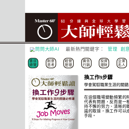
問問大師AI
最新熱門關鍵字：
管理
創
書目
創意
經營
廣告
投資
企業
總覽
思考
管理
行銷
理財
名人
換工作9步驟
學會駕馭職業生涯的關鍵
在這個職場變動頻繁的
代表有問題，反而是一
持不懈的努力、清晰的
識的取捨，換工作可以
手段。