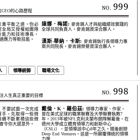
999
NO.
位CEO的心路歷程
達娜．梅諾:
注重平衡之道，你必
麥肯錫人才與組織績效實踐的
控全局又授權給團隊
全球共同負責人，麥肯錫資深合夥人。
析能力和技術專長，
適應力等軟技能。
漢斯-華納．卡斯:
麥肯錫執行長領導力專
案共同院長，麥肯錫榮譽資深合夥人。
人
領導統御
職場文化
998
NO.
注人生真正重要的目標
戴倫．K．羅伯茲:
，不要試圖一次完成
領導力專家、作家，
著手，先取得一些微
曾在美式足球的職業聯賽及大學聯賽執教7
持續不斷累積這些微
年。2013年被NFL克利夫蘭布朗隊解雇後，在
會令你大感意外。
德州大學成立體育領導力和創新中心
（CSLi），並領導該中心8年之久。隨後創辦
Deep End Ventures，這是一所顛覆傳統的領導
力學...