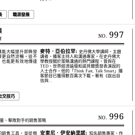
長
職涯發展
張
997
NO.
驟
麥特．亞伯拉罕:
構能大幅提升即興發
史丹佛大學講師、主題
揮更自然流暢。這不
講者、播客主持人和溝通專家。在史丹佛大
，也能更有效地傳達
學教授關於策略溝通的熱門課程，曾與在
TED、世界經濟論壇和諾貝爾獎發表演說的
人士合作。他的「Think Fast, Talk Smart」播
客節目已獲得數百萬次下載。著有《說出自
信與...
社交技巧
996
NO.
銷量、擊敗對手的銷售策略
安東尼．伊安納里諾:
的銷售工具，並從根
知名銷售專家、作