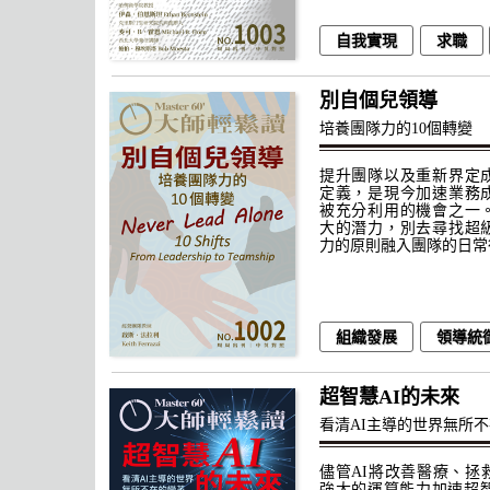
自我實現
求職
別自個兒領導
培養團隊力的10個轉變
提升團隊以及重新界定
定義，是現今加速業務
被充分利用的機會之一
大的潛力，別去尋找超
力的原則融入團隊的日常
組織發展
領導統
超智慧AI的未來
看清AI主導的世界無所
儘管AI將改善醫療、拯
強大的運算能力加速超智