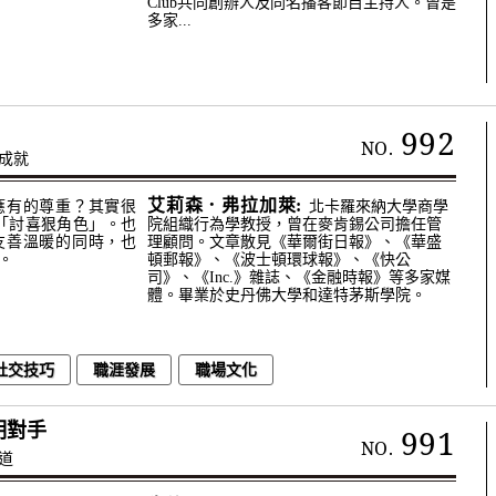
Club共同創辦人及同名播客節目主持人。曾是
多家...
992
NO.
成就
艾莉森．弗拉加萊:
應有的尊重？其實很
北卡羅來納大學商學
「討喜狠角色」。也
院組織行為學教授，曾在麥肯錫公司擔任管
友善溫暖的同時，也
理顧問。文章散見《華爾街日報》、《華盛
。
頓郵報》、《波士頓環球報》、《快公
司》、《Inc.》雜誌、《金融時報》等多家媒
體。畢業於史丹佛大學和達特茅斯學院。
社交技巧
職涯發展
職場文化
明對手
991
NO.
道