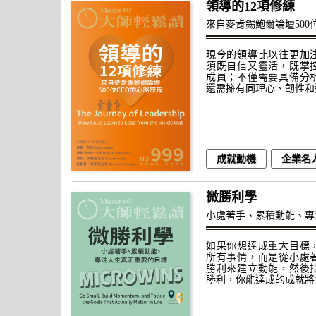
領導的12項修練
來自麥肯錫鮑爾論壇500
現今的領導比以往更加
須既自信又靈活，既掌
成員；不僅需要具備分
還需擁有同理心、韌性和
成就動機
企業名
微勝利學
小處著手、累積動能、專
如果你想達成重大目標
所有事情，而是從小處
勝利來建立動能，然後
勝利，你能達成的成就將